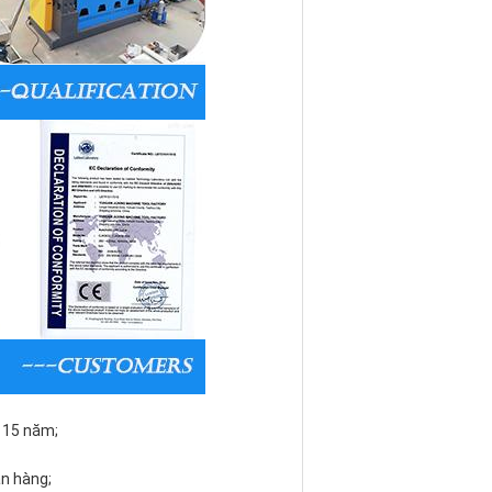
 15 năm;
n hàng;