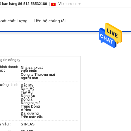
ố bán hàng
86-512-58532180
Vietnamese
oát chất lượng
Liên hệ chúng tôi
g tin công ty:
 hình doanh
Nhà sản xuất
ệp :
xuất khẩu
Công ty Thương mại
người bán
trường chính
Bắc Mỹ
Nam Mỹ
Tây Âu
Đông Âu
Đông á
Đông nam á
Trung Đông
Africa
Đại dương
Trên toàn cầu
 hiệu :
STPLAS