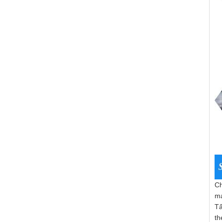
Ch
má
Tấ
th