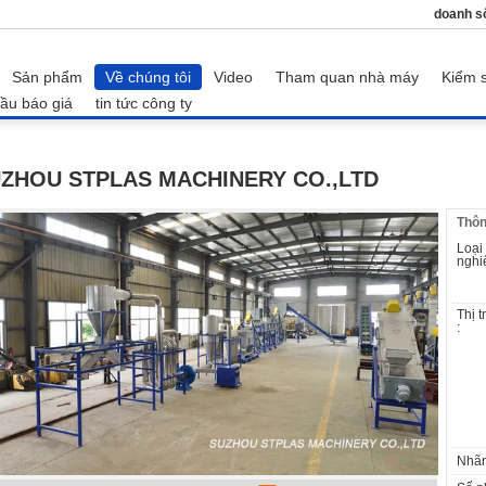
doanh s
Sản phẩm
Về chúng tôi
Video
Tham quan nhà máy
Kiểm s
ầu báo giá
tin tức công ty
ZHOU STPLAS MACHINERY CO.,LTD
Thôn
Loại
nghi
Thị 
:
Nhãn