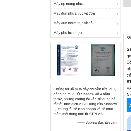
Máy ép màng nhựa
Máy đùn nhựa trục vít đơn
Máy đùn nhựa trục vít đôi
Máy phụ trợ nhựa
Gi
S
gi
Cô
ch
cá
S
VĂ
Chúng tôi đã mua dây chuyền rửa PET,
dòng phim PE từ Shadow đã 4 năm
Nh
trước, nhưng chúng tôi vẫn sử dụng nó
rất tốt, nhờ dịch vụ vui lòng của Shadow
， chúng tôi sẽ kinh doanh và sẽ mua
thêm một dòng mới từ STPLAS.
—— Sophia Bachtsevani