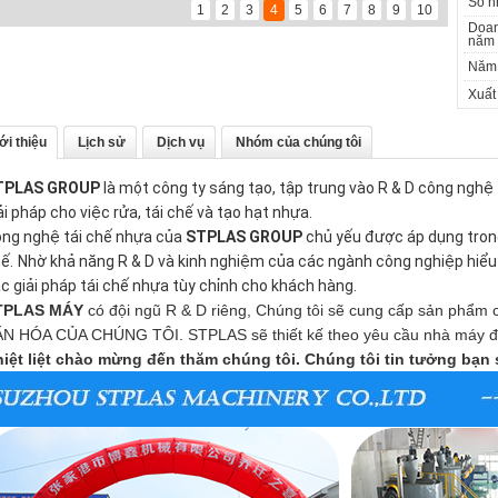
Số n
1
2
3
4
5
6
7
8
9
10
Doan
năm 
Năm 
Xuất 
ới thiệu
Lịch sử
Dịch vụ
Nhóm của chúng tôi
TPLAS GROUP
 là một công ty sáng tạo, tập trung vào R & D công nghệ t
ải pháp cho việc rửa, tái chế và tạo hạt nhựa.
ng nghệ tái chế nhựa của 
STPLAS GROUP
 chủ yếu được áp dụng trong 
ế.
Nhờ khả năng R & D và kinh nghiệm của các ngành công nghiệp hiểu 
c giải pháp tái chế nhựa tùy chỉnh cho khách hàng.
TPLAS MÁY
có đội ngũ R & D riêng, Chúng tôi sẽ cung cấp sản phẩ
N HÓA CỦA CHÚNG TÔI. STPLAS sẽ thiết kế theo yêu cầu nhà máy địa
iệt liệt chào mừng đến thăm chúng tôi.
Chúng tôi tin tưởng bạn 