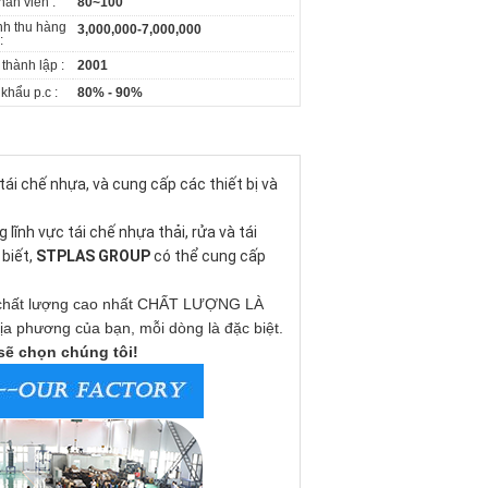
hân viên :
80~100
h thu hàng
3,000,000-7,000,000
:
thành lập :
2001
khẩu p.c :
80% - 90%
ái chế nhựa, và cung cấp các thiết bị và 
lĩnh vực tái chế nhựa thải, rửa và tái 
biết, 
STPLAS GROUP
 có thể cung cấp 
m chất lượng cao nhất CHẤT LƯỢNG LÀ
 phương của bạn, mỗi dòng là đặc biệt.
sẽ chọn chúng tôi!