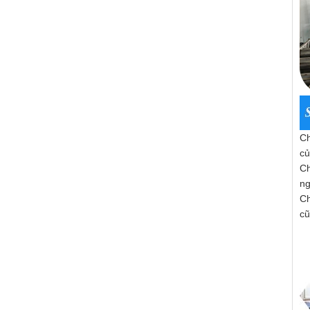
Ch
củ
Ch
ng
Ch
cũ