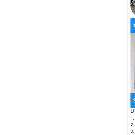
Ư
1.
2.
3.