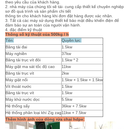
theo yêu cầu của khách hàng.
WEB
2. nhà máy của chúng tôi sẽ tái- cung cấp thiết kế chuyên nghiệp
sơ đồ quá trình và sản phẩm chi tiết
thông tin cho khách hàng khi đơn đặt hàng được xác nhận.
3. Tất cả các máy sử dụng thiết kế bảo mật điều khiển điện để
PRIVACY
đảm bảo sự an toàn của người vận hành.
4. đặc điểm kỹ thuật
POLICY
Thông số kỹ thuật của 500kg / h
Tên:
Quyền lực:
Băng tải đai
1.5kw
Máy nghiền
37kw
Băng tải trục vít đôi
1.5kw * 2
Máy giặt ma sát tốc độ cao
11kw
Băng tải trục vít
2kw
Máy giặt nổi
1.5kw + 1.5kw + 1.5kw
Vít thoát nước
1.5kw
Băng tải trục vít
1.5kw
Máy khử nước dọc
5.5kw
Hệ thống sấy
36kw + 7.5kw
Hệ thống phân loại khí Zig zag
11kw + 7.5kw
Thêm hình ảnh của dòng rửa chai hdpe: