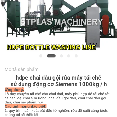
CHÚNG
TÔI
YÊU
CẦU
BÁO
GIÁ
COMPANY
Mô tả sản phẩm
NEWS
hdpe chai dầu gội rửa máy tái chế
sử dụng động cơ Siemens 1000kg / h
Ứng dụng:
SƠ
Là dây chuyền tái chế cho chai thải, máy phù hợp để tái chế tất
cả các loại
chai sữa uống, chai dầu gội đầu, chai chai dầu gội
ĐỒ
đầu, chai mỹ phẩm, v.v.
Các tính năng đặc biệt:
TRANG
1. quy trình sản xuất bắt đầu từ nghiền, rửa để cuối cùng tách,
chúng tôi sẽ thiết kế