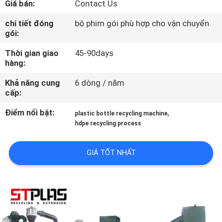
Giá bán:
Contact Us
THAM
chi tiết đóng
bộ phim gói phù hợp cho vận chuyển
gói:
QUAN
Thời gian giao
45-90days
NHÀ
hàng:
MÁY
Khả năng cung
6 dòng / năm
cấp:
KIỂM
Điểm nổi bật:
,
plastic bottle recycling machine
SOÁT
hdpe recycling process
CHẤT
GIÁ TỐT NHẤT
LƯỢNG
LIÊN
HỆ