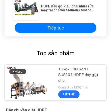
HDPE Dầu gội đầu chai nhựa rửa
máy tái chế với Siemens Motor
1000kg / h
Tiếp tục
Top sản phẩm
156kw 1000kg/H
SUS304 HDPE dây giặt
cho
thùng/thùng/gà/băng/thùng
Contact us MOQ:1 bộ
LIÊN HỆ
Dây chuyền giặt HDPE