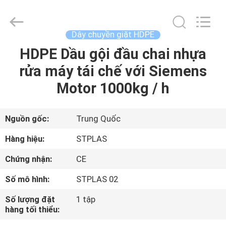
-
2026
SUZHOU
STPLAS
MACHINERY
Dây chuyền giặt HDPE
CO.,LTD.
All
HDPE Dầu gội đầu chai nhựa
NHÀ
Rights
Reserved.
rửa máy tái chế với Siemens
CÁC
Motor 1000kg / h
SẢN
PHẨM
Nguồn gốc:
Trung Quốc
Hàng hiệu:
STPLAS
VIDEO
Chứng nhận:
CE
Số mô hình:
STPLAS 02
VỀ
CHÚNG
Số lượng đặt
1 tập
hàng tối thiểu:
TÔI