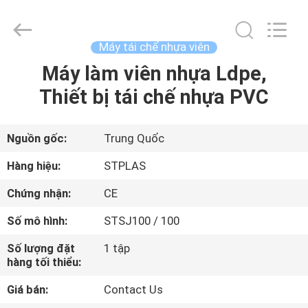
-
2026
SUZHOU
STPLAS
MACHINERY
Máy tái chế nhựa viên
CO.,LTD.
All
Máy làm viên nhựa Ldpe,
NHÀ
Rights
Reserved.
Thiết bị tái chế nhựa PVC
CÁC
SẢN
Nguồn gốc:
Trung Quốc
PHẨM
Hàng hiệu:
STPLAS
Chứng nhận:
CE
VIDEO
Số mô hình:
STSJ100 / 100
VỀ
Số lượng đặt
1 tập
hàng tối thiểu:
CHÚNG
Giá bán:
Contact Us
TÔI