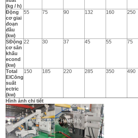
suất
(kg / h)
Động
55
75
90
132
160
250
cơ giai
đoạn
đầu
(kw)
S
Động
22
30
37
45
55
75
cơ sân
khấu
econd
(kw)
T
otal
150
185
220
285
350
490
E
l
Công
suất
ectric
(kw)
Hình ảnh chi tiết