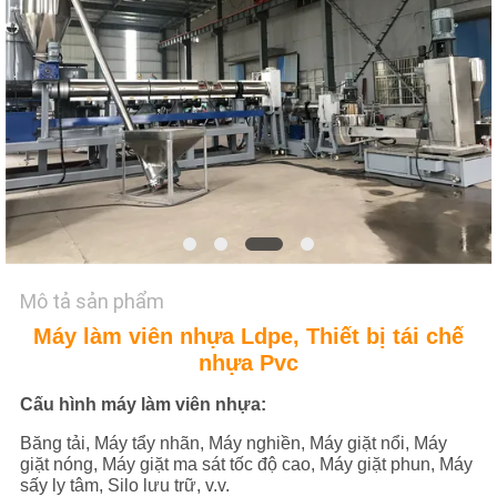
CHÚNG
TÔI
YÊU
CẦU
BÁO
GIÁ
COMPANY
Mô tả sản phẩm
NEWS
Máy làm viên nhựa Ldpe, Thiết bị tái chế
nhựa Pvc
SƠ
Cấu hình máy làm viên nhựa:
ĐỒ
Băng tải, Máy tẩy nhãn, Máy nghiền, Máy giặt nổi, Máy
giặt nóng, Máy giặt ma sát tốc độ cao, Máy giặt phun, Máy
TRANG
sấy ly tâm, Silo lưu trữ, v.v.