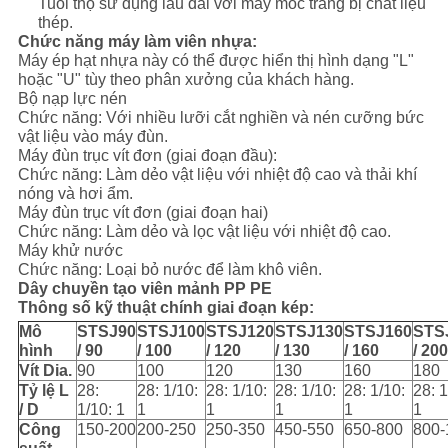
Tuổi thọ sử dụng lâu dài với máy móc trang bị chất liệu
thép.
Chức năng máy làm viên nhựa:
Máy ép hạt nhựa này có thể được hiển thị hình dạng "L"
hoặc "U" tùy theo phân xưởng của khách hàng.
Bộ nạp lực nén
Chức năng: Với nhiều lưỡi cắt nghiền và nén cưỡng bức
vật liệu vào máy đùn.
Máy đùn trục vít đơn (giai đoạn đầu):
Chức năng: Làm dẻo vật liệu với nhiệt độ cao và thải khí
nóng và hơi ẩm.
Máy đùn trục vít đơn (giai đoạn hai)
Chức năng: Làm dẻo và lọc vật liệu với nhiệt độ cao.
Máy khử nước
Chức năng: Loại bỏ nước để làm khô viên.
Dây chuyền tạo viên mảnh PP PE
Thông số kỹ thuật chính giai đoạn kép:
Mô
S
TSJ90
STSJ100
ST
S
J120
STSJ130
STSJ160
STS
hình
/ 90
/ 100
/ 120
/ 130
/ 160
/ 200
Vít Dia.
90
100
120
130
160
180
Tỷ lệ L
28:
28: 1/10:
28: 1/10:
28: 1/10:
28: 1/10:
28: 1
/ D
1/10: 1
1
1
1
1
1
Công
150-200
200-250
250-350
450-550
650-800
800-