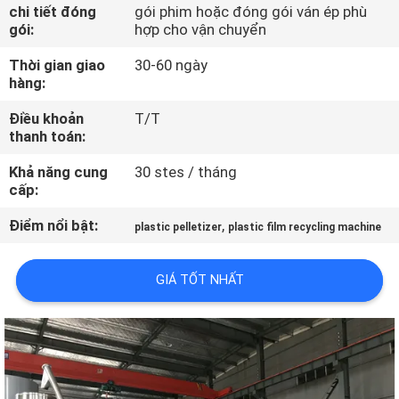
chi tiết đóng
gói phim hoặc đóng gói ván ép phù
gói:
hợp cho vận chuyển
THAM
Thời gian giao
30-60 ngày
QUAN
hàng:
NHÀ
Điều khoản
T/T
MÁY
thanh toán:
Khả năng cung
30 stes / tháng
KIỂM
cấp:
SOÁT
Điểm nổi bật:
,
plastic pelletizer
plastic film recycling machine
CHẤT
LƯỢNG
GIÁ TỐT NHẤT
LIÊN
HỆ